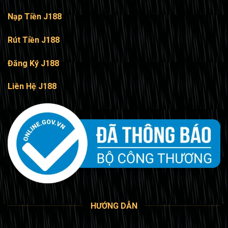
Nạp Tiền J188
Rút Tiền J188
Đăng Ký J188
Liên Hệ
J188
HƯỚNG DẪN