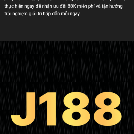
thực hiện ngay để nhận ưu đãi 88K miễn phí và tận hưởng
trải nghiệm giải trí hấp dẫn mỗi ngày.