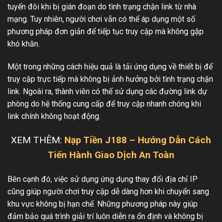
tuyến đôi khi bị gián đoạn do tình trạng chặn link từ nhà
mạng. Tuy nhiên, người chơi vẫn có thể áp dụng một số
phương pháp đơn giản để tiếp tục truy cập mà không gặp
khó khăn.
Một trong những cách hiệu quả là tải ứng dụng về thiết bị để
truy cập trực tiếp mà không bị ảnh hưởng bởi tình trạng chặn
link. Ngoài ra, thành viên có thể sử dụng các đường link dự
phòng do hệ thống cung cấp để truy cập nhanh chóng khi
link chính không hoạt động.
XEM THÊM:
Nạp Tiền J188 – Hướng Dẫn Cách
Tiến Hành Giao Dịch An Toàn
Bên cạnh đó, việc sử dụng ứng dụng thay đổi địa chỉ IP
cũng giúp người chơi truy cập dễ dàng hơn khi chuyển sang
khu vực không bị hạn chế. Những phương pháp này giúp
đảm bảo quá trình giải trí luôn diễn ra ổn định và không bị