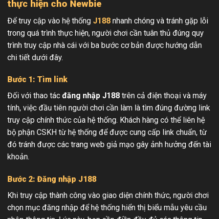
thực hiện cho Newbie
Để truy cập vào hệ thống
J188
nhanh chóng và tránh gặp lỗi
trong quá trình thực hiện, người chơi cần tuân thủ đúng quy
trình truy cập nhà cái với ba bước cơ bản được hướng dẫn
chi tiết dưới đây.
Bước 1: Tìm link
Đối với thao tác
đăng nhập J188
trên cả điện thoại và máy
tính, việc đầu tiên người chơi cần làm là tìm đúng đường link
truy cập chính thức của hệ thống. Khách hàng có thể liên hệ
bộ phận CSKH từ hệ thống để được cung cấp link chuẩn, từ
đó tránh được các trang web giả mạo gây ảnh hưởng đến tài
khoản.
Bước 2: Đăng nhập J188
Khi truy cập thành công vào giao diện chính thức, người chơi
chọn mục đăng nhập để hệ thống hiển thị biểu mẫu yêu cầu