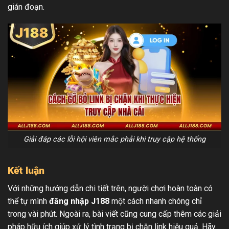
gián đoạn.
Giải đáp các lỗi hội viên mắc phải khi truy cập hệ thống
Kết luận
Với những hướng dẫn chi tiết trên, người chơi hoàn toàn có
thể tự mình
đăng nhập J188
một cách nhanh chóng chỉ
trong vài phút. Ngoài ra, bài viết cũng cung cấp thêm các giải
pháp hữu ích giúp xử lý tình trạng bị chặn link hiệu quả. Hãy